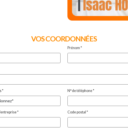
VOS COORDONNÉES
Prénom *
s *
N° de téléphone *
entreprise *
Code postal *